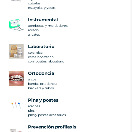
cubetas
escayolas y yesos
instrumental
abrebocas y mordedores
afilado
alicates
laboratorio
ceramica
ceras laboratorio
composites laboratorio
ortodoncia
arcos
bandas ortodoncia
brackets y tubos
pins y postes
ataches
pins
pins y postes accesorios
prevención profilaxis