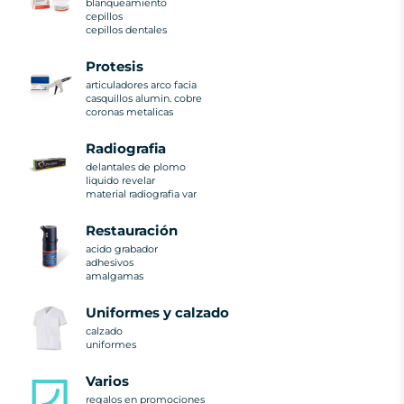
blanqueamiento
cepillos
cepillos dentales
protesis
articuladores arco facia
casquillos alumin. cobre
coronas metalicas
radiografia
delantales de plomo
liquido revelar
material radiografia var
restauración
acido grabador
adhesivos
amalgamas
uniformes y calzado
calzado
uniformes
varios
regalos en promociones