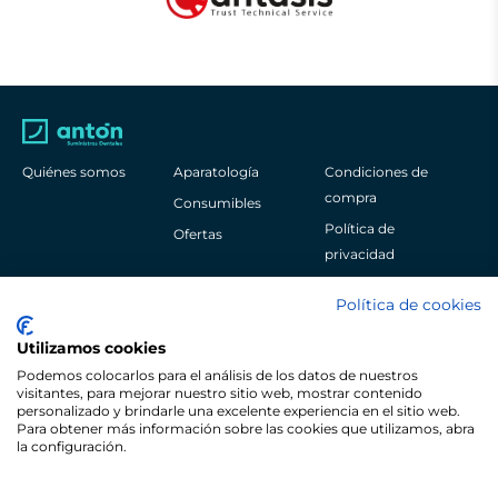
Quiénes somos
Aparatología
Condiciones de
compra
Consumibles
Política de
Ofertas
privacidad
Aviso legal
Política de cookies
Política de cookies
Utilizamos cookies
Podemos colocarlos para el análisis de los datos de nuestros
visitantes, para mejorar nuestro sitio web, mostrar contenido
personalizado y brindarle una excelente experiencia en el sitio web.
Para obtener más información sobre las cookies que utilizamos, abra
Pol. Ind. Sangroniz Iberre Kalea, 3
la configuración.
48150
Bizkaia
España
+34 944 530 622