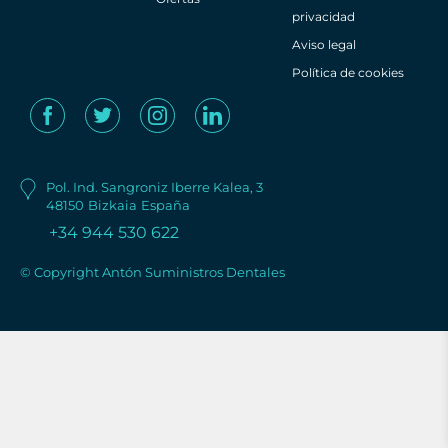
privacidad
Aviso legal
Política de cookies
Pol. Ind. Sangroniz Iberre Kalea, 3
48150
Bizkaia
España
+34 944 530 622
© Copyright Antón Suministros Dentales