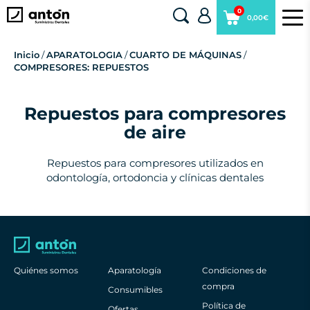
0
0,00€
Inicio
/
APARATOLOGIA
/
CUARTO DE MÁQUINAS
/
COMPRESORES: REPUESTOS
Repuestos para compresores
de aire
Repuestos para compresores utilizados en
odontología, ortodoncia y clínicas dentales
Quiénes somos
Aparatología
Condiciones de
compra
Consumibles
Política de
Ofertas