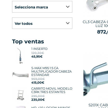
selecciona marca
CL3 CABEZA 
ver todos
LUZ 10
872
Top ventas
1 INSERTO
120,30€
45,95€
S-MAX M95 1:5 CA
MULTIPLICADOR CABEZA
ESTÁNDAR
959,00€
415,00€
CARRITO MOVIL MODELO
C3RK TRES ESTANTES
295,00€
235,00€
S201X CA
HD-410 LOCION MANOS