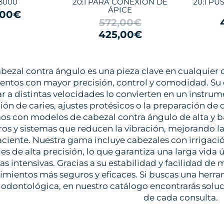
.3000
20:1 PARA CONEXIÓN DE
20:1 P
ÁPICE
,00€
572,00€
425,00€
abezal contra ángulo es una pieza clave en cualquier c
entos con mayor precisión, control y comodidad. Su
ar a distintas velocidades lo convierten en un instru
ión de caries, ajustes protésicos o la preparación de
s con modelos de cabezal contra ángulo de alta y ba
os y sistemas que reducen la vibración, mejorando l
aciente. Nuestra gama incluye cabezales con irrigac
es de alta precisión, lo que garantiza una larga vida 
as intensivas. Gracias a su estabilidad y facilidad de 
mientos más seguros y eficaces. Si buscas una herrami
 odontológica, en nuestro catálogo encontrarás solu
de cada consulta.