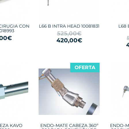
CIRUGIA CON
L66 B INTRA HEAD 10081831
L68 
018993
525,00€
,00€
420,00€
OFERTA
BEZA KAVO
ENDO-MATE CABEZA 360º
ENDO-M