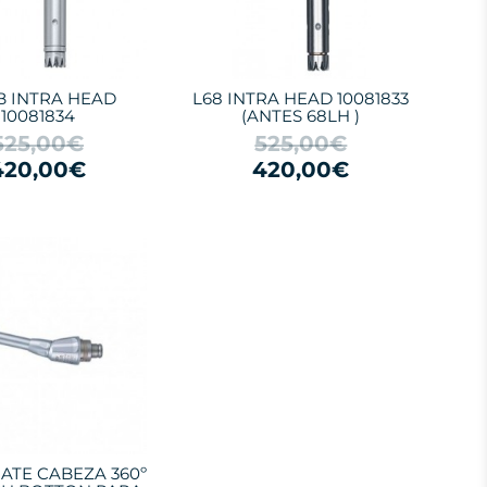
B INTRA HEAD
L68 INTRA HEAD 10081833
10081834
(ANTES 68LH )
525,00€
525,00€
420,00€
420,00€
ATE CABEZA 360º