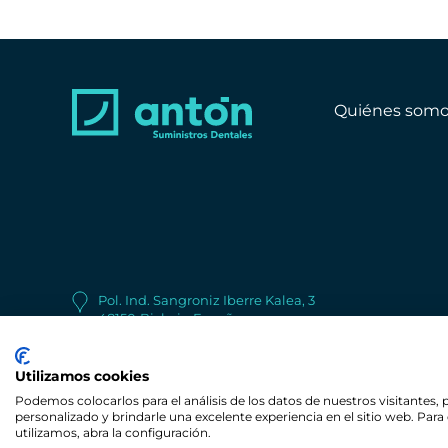
Quiénes somo
Pol. Ind. Sangroniz Iberre Kalea, 3
48150
Bizkaia
España
+34 944 530 622
Utilizamos cookies
Podemos colocarlos para el análisis de los datos de nuestros visitantes,
personalizado y brindarle una excelente experiencia en el sitio web. Pa
© Copyright Antón Suministros Dentales
utilizamos, abra la configuración.