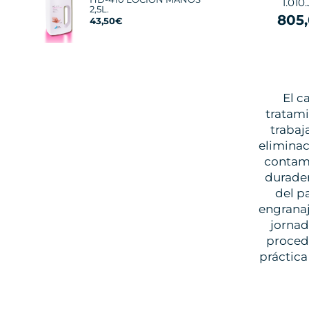
1.010
2,5L.
805
43,50€
El c
tratami
trabaj
eliminac
contamo
durader
del p
engranaj
jornad
procedi
práctica