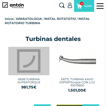
0
0,00€
Inicio
/
APARATOLOGIA
/
INSTAL ROTATOTIO
/
INSTAL
ROTATORIO TURBINA
Turbinas dental​es
655B TURBINA
E677L TURBINA KAVO
SUPERTORQUE
EXPERTtorque CON LUZ
10073600
981,75€
1.501,00€