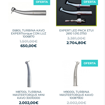
OFERTA
OFERTA
E680L TURBINA KAVO
EXPERT LED PACK ETUI
EXPERTtorque CON LUZ
2610 1.010.3750
1006870
3.381,00€
1.501,00€
2.704,80€
650,00€
OFERTA
M8700L TURBINA
M9000L TURBINA
MASTERTORQUE MINI
MASTERTORQUE KAVO
KAVO 30010000
10087900
2.002,00€
2.002,00€