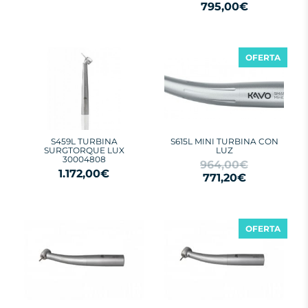
795,00€
OFERTA
S459L TURBINA
S615L MINI TURBINA CON
SURGTORQUE LUX
LUZ
30004808
964,00€
1.172,00€
771,20€
OFERTA