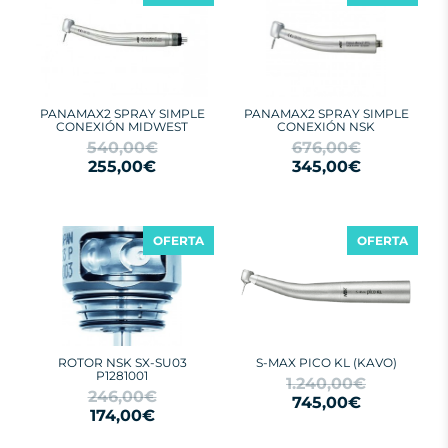
PANAMAX2 SPRAY SIMPLE
PANAMAX2 SPRAY SIMPLE
CONEXIÓN MIDWEST
CONEXIÓN NSK
540,00€
676,00€
255,00€
345,00€
OFERTA
OFERTA
ROTOR NSK SX-SU03
S-MAX PICO KL (KAVO)
P1281001
1.240,00€
246,00€
745,00€
174,00€