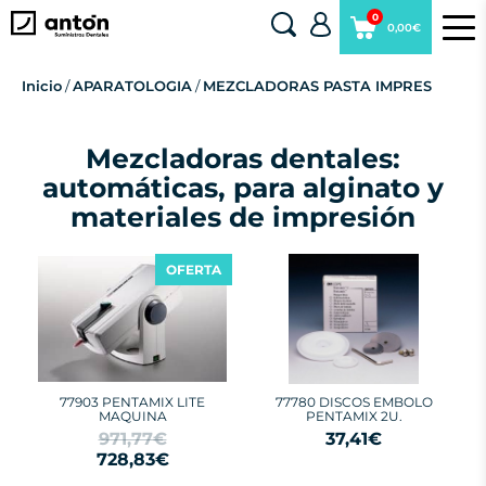
0
0,00€
Inicio
/
APARATOLOGIA
/
MEZCLADORAS PASTA IMPRES
Mezcladoras dentales:
automáticas, para alginato y
materiales de impresión
OFERTA
77903 PENTAMIX LITE
77780 DISCOS EMBOLO
MAQUINA
PENTAMIX 2U.
971,77€
37,41€
728,83€