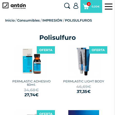
0
0,00€
Inicio
/
Consumibles
/
IMPRESIÓN
/
POLISULFUROS
Polisulfuro
OFERTA
OFERTA
PERMLASTIC ADHESIVO
PERMLASTIC LIGHT BODY
60ml.
46,69€
34,68€
37,35€
27,74€
OFERTA