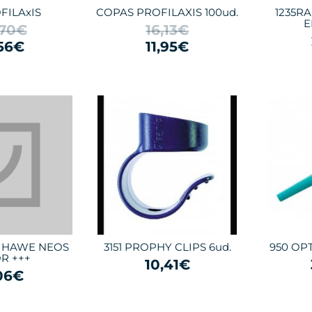
FILAxIS
COPAS PROFILAXIS 100ud.
1235R
E
,70€
16,13€
56€
11,95€
A HAWE NEOS
3151 PROPHY CLIPS 6ud.
950 OPT
R +++
10,41€
06€