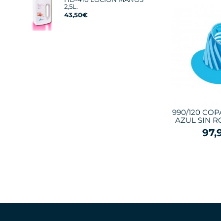
2,5L.
43,50€
990/120 CO
AZUL SIN R
97,