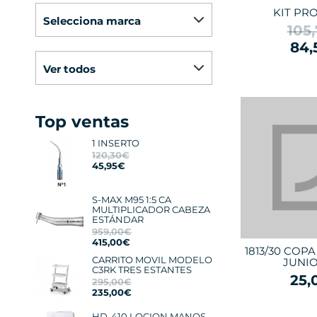
KIT PRO
selecciona marca
105
84,
ver todos
Top ventas
1 INSERTO
120,30€
45,95€
S-MAX M95 1:5 CA
MULTIPLICADOR CABEZA
ESTÁNDAR
959,00€
415,00€
1813/30 COP
CARRITO MOVIL MODELO
JUNIO
C3RK TRES ESTANTES
25,
295,00€
235,00€
HD-410 LOCION MANOS