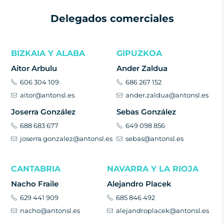
Delegados comerciales
BIZKAIA Y ALABA
GIPUZKOA
Aitor Arbulu
Ander Zaldua
606 304 109
686 267 152
aitor@antonsl.es
ander.zaldua@antonsl.es
Joserra González
Sebas González
688 683 677
649 098 856
joserra.gonzalez@antonsl.es
sebas@antonsl.es
CANTABRIA
NAVARRA Y LA RIOJA
Nacho Fraile
Alejandro Placek
629 441 909
685 846 492
nacho@antonsl.es
alejandroplacek@antonsl.es