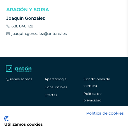
ARAGÓN Y SORIA
Joaquín González
688 840 128
joaquin.gonzalez@antonsl.es
Quiénes somos
Aparatología
Condiciones de
compra
Consumibles
Política de
Ofertas
privacidad
Aviso legal
Política de cookies
Política de cookies
Utilizamos cookies