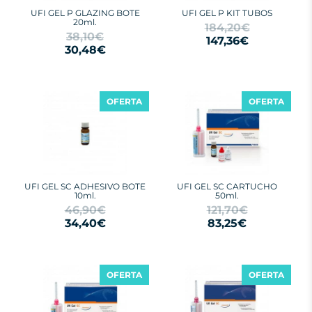
UFI GEL P GLAZING BOTE
UFI GEL P KIT TUBOS
20ml.
184,20€
38,10€
147,36€
30,48€
OFERTA
OFERTA
UFI GEL SC ADHESIVO BOTE
UFI GEL SC CARTUCHO
10ml.
50ml.
46,90€
121,70€
34,40€
83,25€
OFERTA
OFERTA