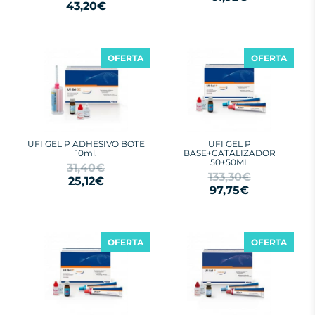
43,20€
OFERTA
OFERTA
UFI GEL P ADHESIVO BOTE
UFI GEL P
10ml.
BASE+CATALIZADOR
50+50ML
31,40€
133,30€
25,12€
97,75€
OFERTA
OFERTA