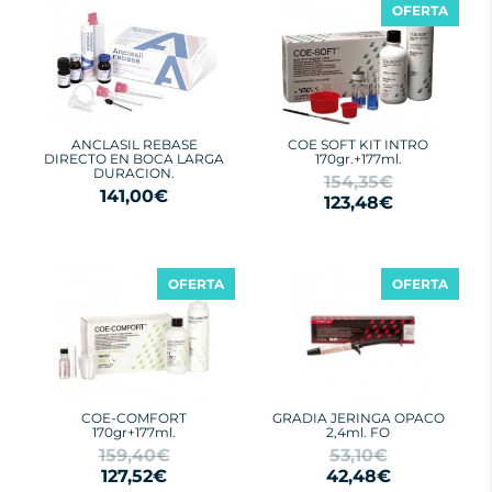
OFERTA
ANCLASIL REBASE
COE SOFT KIT INTRO
DIRECTO EN BOCA LARGA
170gr.+177ml.
DURACION.
154,35€
141,00€
123,48€
OFERTA
OFERTA
COE-COMFORT
GRADIA JERINGA OPACO
170gr+177ml.
2,4ml. FO
159,40€
53,10€
127,52€
42,48€