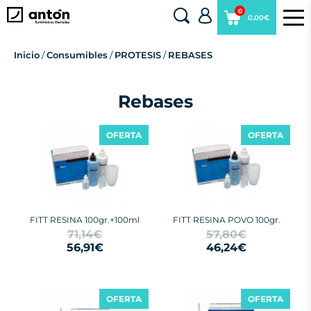
0
0,00€
Inicio
/
Consumibles
/
PROTESIS
/
REBASES
Rebases
OFERTA
OFERTA
FITT RESINA 100gr.+100ml
FITT RESINA POVO 100gr.
71,14€
57,80€
56,91€
46,24€
OFERTA
OFERTA