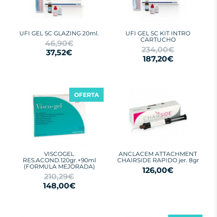
UFI GEL SC GLAZING 20ml.
UFI GEL SC KIT INTRO
CARTUCHO
46,90€
234,00€
37,52€
187,20€
OFERTA
VISCOGEL
ANCLACEM ATTACHMENT
RES.ACOND.120gr.+90ml
CHAIRSIDE RAPIDO jer. 8gr
(FORMULA MEJORADA)
126,00€
210,29€
148,00€