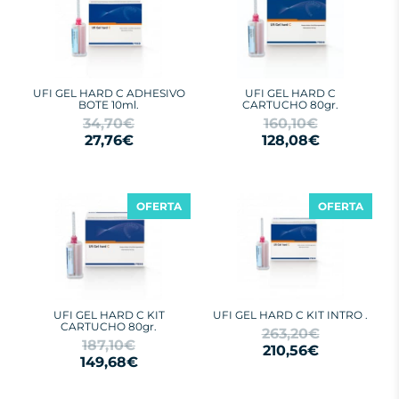
UFI GEL HARD C ADHESIVO
UFI GEL HARD C
BOTE 10ml.
CARTUCHO 80gr.
34,70€
160,10€
27,76€
128,08€
OFERTA
OFERTA
UFI GEL HARD C KIT
UFI GEL HARD C KIT INTRO .
CARTUCHO 80gr.
263,20€
187,10€
210,56€
149,68€