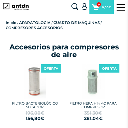
0
0,00€
Inicio
/
APARATOLOGIA
/
CUARTO DE MÁQUINAS
/
COMPRESORES ACCESORIOS
Accesorios para compresores
de aire
OFERTA
OFERTA
FILTRO BACTERIOLÓGICO
FILTRO HEPA H14 AC PARA
SECADOR
COMPRESOR
196,00€
351,30€
156,80€
281,04€