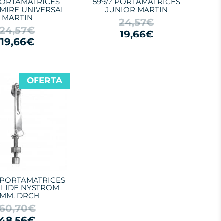
 PORTAMATRICES
599/2 PORTAMATRICES
MIRE UNIVERSAL
JUNIOR MARTIN
MARTIN
24,57€
24,57€
19,66€
19,66€
OFERTA
2 PORTAMATRICES
LIDE NYSTROM
MM. DRCH
60,70€
48,56€