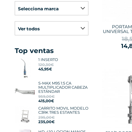
selecciona marca
PORTAM
ver todos
UNIVERSAL 
18,
14,
Top ventas
1 INSERTO
120,30€
45,95€
S-MAX M95 1:5 CA
MULTIPLICADOR CABEZA
ESTÁNDAR
959,00€
415,00€
CARRITO MOVIL MODELO
C3RK TRES ESTANTES
295,00€
235,00€
HD-410 LOCION MANOS