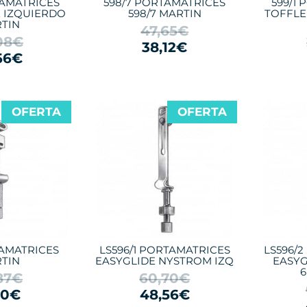
TAMATRICES
598/7 PORTAMATRICES
599/1
 IZQUIERDO
598/7 MARTIN
TOFFLE
TIN
47,65€
08€
38,12€
66€
OFERTA
OFERTA
TAMATRICES
LS596/1 PORTAMATRICES
LS596/
TIN
EASYGLIDE NYSTROM IZQ
EASYG
6
87€
60,70€
10€
48,56€