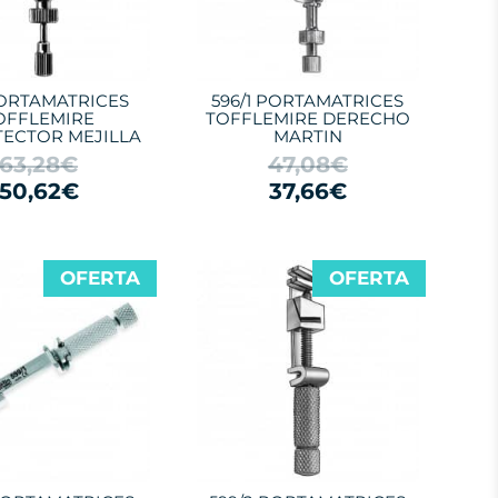
PORTAMATRICES
596/1 PORTAMATRICES
OFFLEMIRE
TOFFLEMIRE DERECHO
TECTOR MEJILLA
MARTIN
63,28€
47,08€
50,62€
37,66€
OFERTA
OFERTA