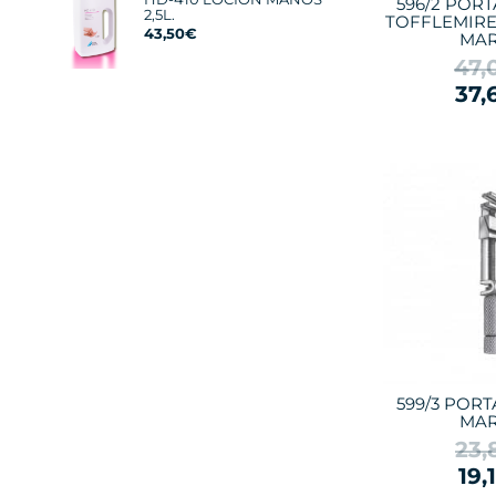
596/2 POR
2,5L.
TOFFLEMIRE
43,50€
MAR
47,
37,
599/3 POR
MAR
23,
19,