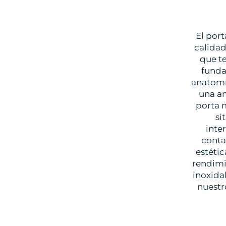
El port
calidad
que te
funda
anatomí
una am
porta 
si
inte
conta
estétic
rendimi
inoxida
nuestr