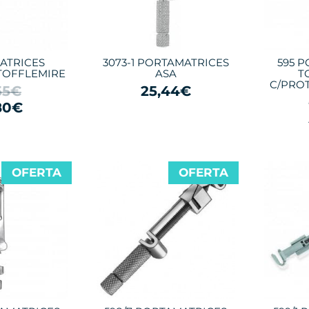
ATRICES
3073-1 PORTAMATRICES
595 
TOFFLEMIRE
ASA
T
C/PRO
55€
25,44€
80€
OFERTA
OFERTA