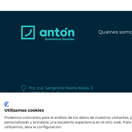
Quiénes somo
Pol. Ind. Sangroniz Iberre Kalea, 3
48150
Bizkaia
España
+34 944 530 622
Utilizamos cookies
Podemos colocarlos para el análisis de los datos de nuestros visitantes,
personalizado y brindarle una excelente experiencia en el sitio web. Pa
© Copyright Antón Suministros Dentales
utilizamos, abra la configuración.