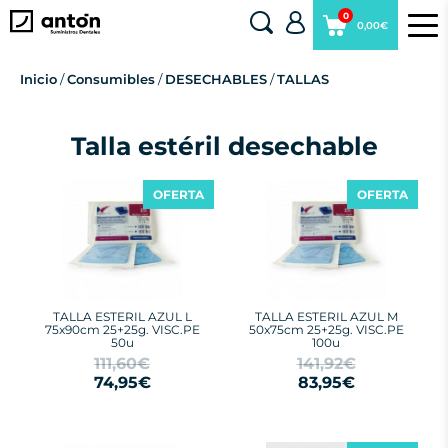
0
0,00€
Inicio
/
Consumibles
/
DESECHABLES
/
TALLAS
Talla estéril desechable
OFERTA
OFERTA
TALLA ESTERIL AZUL L
TALLA ESTERIL AZUL M
75x90cm 25+25g. VISC.PE
50x75cm 25+25g. VISC.PE
50u
100u
111,60€
141,92€
74,95€
83,95€