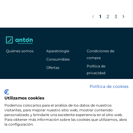
‹
›
1
2
3
Quiénes somos
Aparatología
Condiciones de
compra
Consumibles
Política de
Ofertas
privacidad
Aviso legal
Política de cookies
Política de cookies
Utilizamos cookies
Podemos colocarlos para el análisis de los datos de nuestros
visitantes, para mejorar nuestro sitio web, mostrar contenido
personalizado y brindarle una excelente experiencia en el sitio web.
Para obtener más información sobre las cookies que utilizamos, abra
Pol. Ind. Sangroniz Iberre Kalea, 3
la configuración.
48150
Bizkaia
España