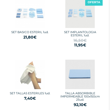
OFERTA
SET BASICO ESTERIL 1ud.
SET IMPLANTOLOGIA
ESTERIL 1ud.
21,80€
16,50€
11,95€
SET TALLAS ESTERILES 1ud.
TALLA ABSORBIBLE
IMPERMEABLE 100x150cm
7,40€
25ud.
92,10€