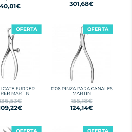
301,68€
40,01€
OFERTA
OFERTA
ALICATE FURRER
1206 PINZA PARA CANALES
RER MARTIN
MARTIN
136,53€
155,18€
109,22€
124,14€
OFERTA
OFERTA