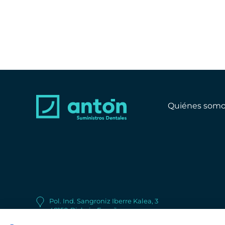
Quiénes somo
Pol. Ind. Sangroniz Iberre Kalea, 3
48150
Bizkaia
España
+34 944 530 622