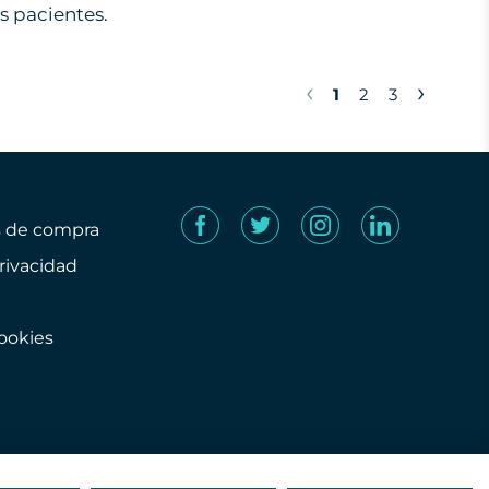
s pacientes.
‹
›
1
2
3
s de compra
privacidad
cookies