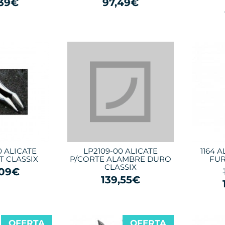
,39€
97,49€
0 ALICATE
LP2109-00 ALICATE
1164 
 CLASSIX
P/CORTE ALAMBRE DURO
FUR
CLASSIX
,09€
139,55€
OFERTA
OFERTA