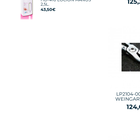
125
2,5L.
43,50€
LP2104-0
WEINGART
124