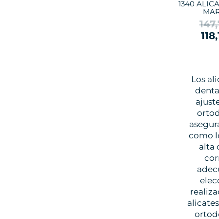
1340 ALIC
MAR
147
118
Los al
denta
ajust
ortod
asegura
como lo
alta
cor
adecu
elec
realiz
alicate
ortod