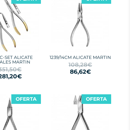
C-SET ALICATE
1239/14CM ALICATE MARTIN
ALES MARTIN
108,28€
351,50€
86,62€
281,20€
OFERTA
OFERTA