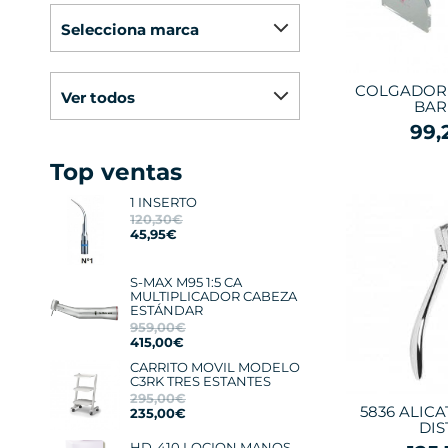
selecciona marca
COLGADOR 
ver todos
BAR
99,
Top ventas
1 INSERTO
120,30€
45,95€
S-MAX M95 1:5 CA
MULTIPLICADOR CABEZA
ESTÁNDAR
959,00€
415,00€
CARRITO MOVIL MODELO
C3RK TRES ESTANTES
295,00€
5836 ALIC
235,00€
DIS
HD-410 LOCION MANOS