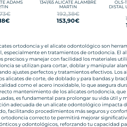
ATE ADAMS
1341/65 ALICATE ALAMBRE
OLS-1
TIN
MARTIN
DISTAL 
,73€
192,38€
,18€
153,90€
icates ortodoncia y el alicate odontológico son herra
l, especialmente en tratamientos de ortodoncia. El al
es precisos y manejar con facilidad los materiales util
oncia se utilizan para cortar, doblar y manipular al
ndo ajustes perfectos y tratamientos efectivos. Los a
s alicates de corte, de doblado y para bandas y brac
 calidad como el acero inoxidable, lo que asegura durab
recto mantenimiento de los alicates ortodoncia, que i
adas, es fundamental para prolongar su vida útil y m
ción adecuada de un alicate odontológico impacta di
ado, facilitando procedimientos más seguros y confort
s ortodoncia correcto te permitirá mejorar significati
ónticos y odontológicos, reforzando tu capacidad para