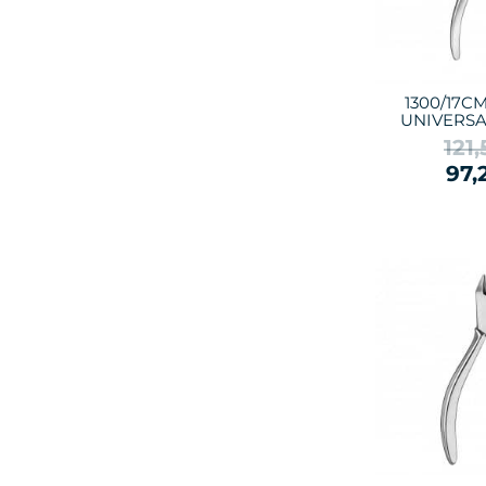
1300/17C
UNIVERSA
121
97,