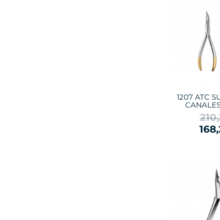
1207 ATC S
CANALES
210
168