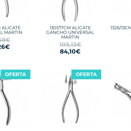
M ALICATE
1301/17CM ALICATE
1326/13C
L MARTIN
GANCHO UNIVERSAL
MARTIN
,58€
105,13€
26€
84,10€
OFERTA
OFERTA