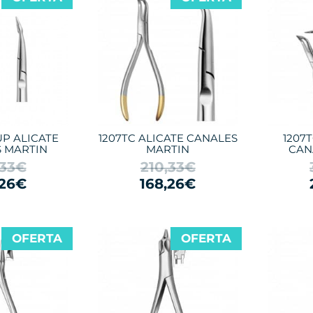
UP ALICATE
1207TC ALICATE CANALES
1207T
 MARTIN
MARTIN
CAN
,33€
210,33€
,26€
168,26€
OFERTA
OFERTA