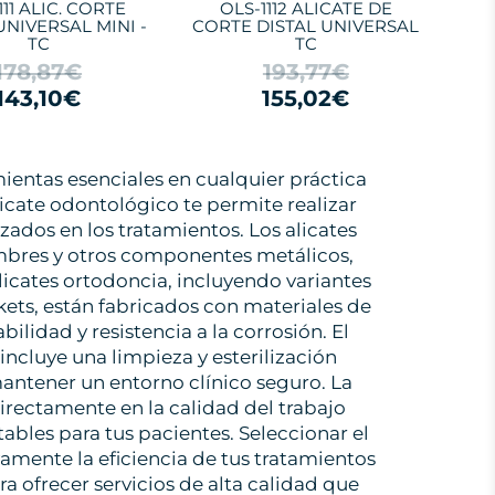
111 ALIC. CORTE
OLS-1112 ALICATE DE
UNIVERSAL MINI -
CORTE DISTAL UNIVERSAL
TC
TC
178,87€
193,77€
143,10€
155,02€
mientas esenciales en cualquier práctica
icate odontológico te permite realizar
izados en los tratamientos. Los alicates
ambres y otros componentes metálicos,
licates ortodoncia, incluyendo variantes
kets, están fabricados con materiales de
ilidad y resistencia a la corrosión. El
ncluye una limpieza y esterilización
antener un entorno clínico seguro. La
rectamente en la calidad del trabajo
ables para tus pacientes. Seleccionar el
vamente la eficiencia de tus tratamientos
 ofrecer servicios de alta calidad que