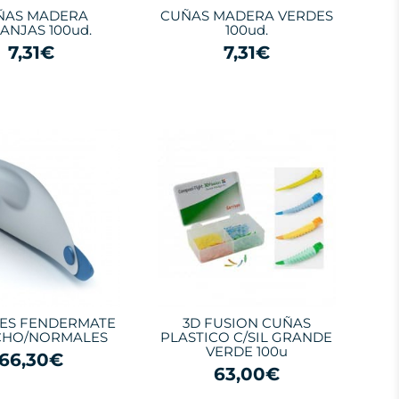
ÑAS MADERA
CUÑAS MADERA VERDES
ANJAS 100ud.
100ud.
7,31€
7,31€
ES FENDERMATE
3D FUSION CUÑAS
CHO/NORMALES
PLASTICO C/SIL GRANDE
VERDE 100u
66,30€
63,00€