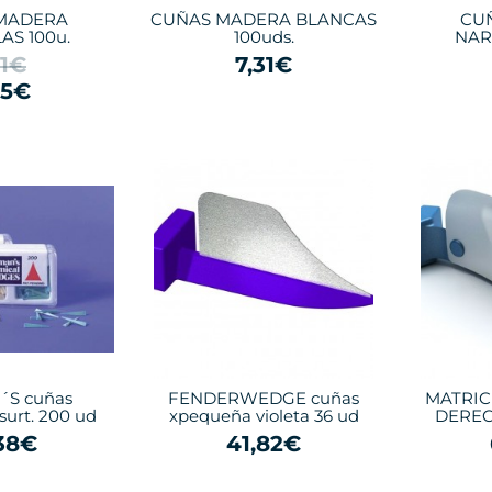
MADERA
CUÑAS MADERA BLANCAS
CU
AS 100u.
100uds.
NAR
31€
7,31€
95€
S cuñas
FENDERWEDGE cuñas
MATRIC
surt. 200 ud
xpequeña violeta 36 ud
DERE
38€
41,82€