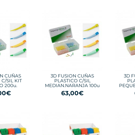
ON CUÑAS
3D FUSION CUÑAS
3D 
C/SIL KIT
PLASTICO C/SIL
PL
O 200u.
MEDIAN.NARANJA 100u
PEQUE
,00€
63,00€