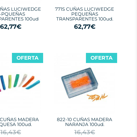
UÑAS LUCIWEDGE
771S CUÑAS LUCIWEDGE
-PQUEÑAS
PEQUEÑAS
PARENTES 100ud
TRANSPARENTES 100ud.
62,77€
62,77€
OFERTA
OFERTA
5 CUÑAS MADERA
822-10 CUÑAS MADERA
QUESA 100ud.
NARANJA 100ud.
16,43€
16,43€