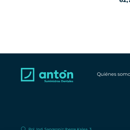
62,
Quiénes somo
Pol. Ind. Sangroniz Iberre Kalea, 3