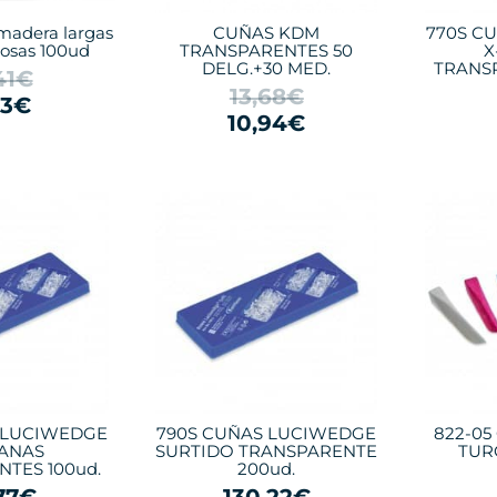
adera largas
CUÑAS KDM
770S C
osas 100ud
TRANSPARENTES 50
X
DELG.+30 MED.
TRANS
41€
13,68€
93€
10,94€
 LUCIWEDGE
790S CUÑAS LUCIWEDGE
822-0
ANAS
SURTIDO TRANSPARENTE
TUR
TES 100ud.
200ud.