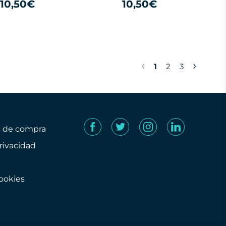
10,50€
10,50€
‹
›
1
2
3
s de compra
privacidad
cookies