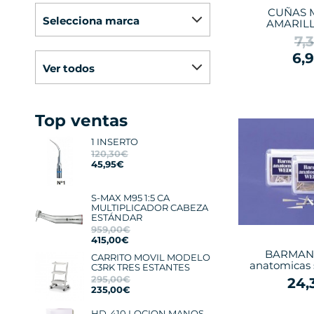
CUÑAS 
selecciona marca
AMARILL
7,
6,
ver todos
Top ventas
1 INSERTO
120,30€
45,95€
S-MAX M95 1:5 CA
MULTIPLICADOR CABEZA
ESTÁNDAR
959,00€
415,00€
BARMAN´
CARRITO MOVIL MODELO
anatomicas 
C3RK TRES ESTANTES
295,00€
24,
235,00€
HD-410 LOCION MANOS