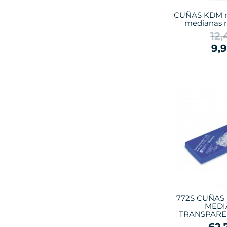
CUÑAS KDM m
medianas r
12,
9,
772S CUÑAS
MEDI
TRANSPAREN