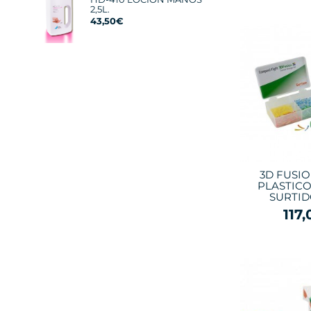
2,5L.
43,50€
3D FUSI
PLASTICO 
SURTID
117