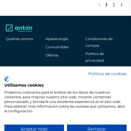
‹
›
1
2
Quiénes somos
Aparatología
Condiciones de
compra
Consumibles
Política de
Ofertas
privacidad
Aviso legal
Política de cookies
Política de cookies
Utilizamos cookies
Podemos colocarlos para el análisis de los datos de nuestros
visitantes, para mejorar nuestro sitio web, mostrar contenido
personalizado y brindarle una excelente experiencia en el sitio web.
Para obtener más información sobre las cookies que utilizamos, abra
Pol. Ind. Sangroniz Iberre Kalea, 3
la configuración.
48150
Bizkaia
España
+34 944 530 622
Aceptar todo
Rechazar