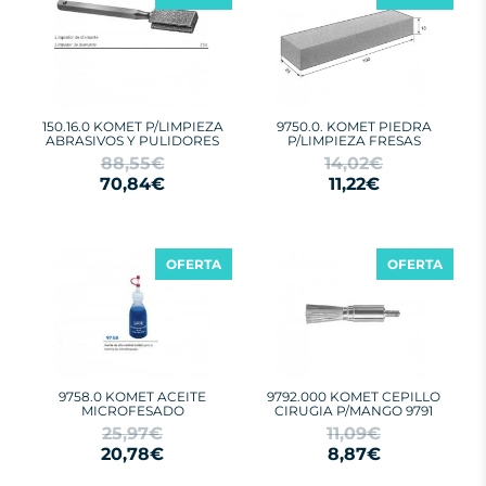
150.16.0 KOMET P/LIMPIEZA
9750.0. KOMET PIEDRA
ABRASIVOS Y PULIDORES
P/LIMPIEZA FRESAS
88,55€
14,02€
70,84€
11,22€
OFERTA
OFERTA
9758.0 KOMET ACEITE
9792.000 KOMET CEPILLO
MICROFESADO
CIRUGIA P/MANGO 9791
25,97€
11,09€
20,78€
8,87€