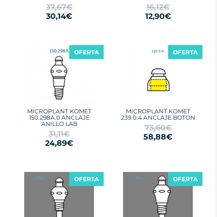
37,67€
16,12€
30,14€
12,90€
OFERTA
OFERTA
MICROPLANT KOMET
MICROPLANT KOMET
150.298A.0 ANCLAJE
239.0.4 ANCLAJE BOTON
ANILLO LAB
73,60€
31,11€
58,88€
24,89€
OFERTA
OFERTA