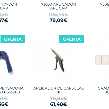
CTIVADOR
73050 APLICADOR
730
ICAP
APLICAP
23€
105,45€
67€
79,09€
OFERTA
OFERTA
SPENSADORA
APLICADOR DE CAPSULAS
GRAD
 60665900
III
J
81€
76,85€
36€
61,48€