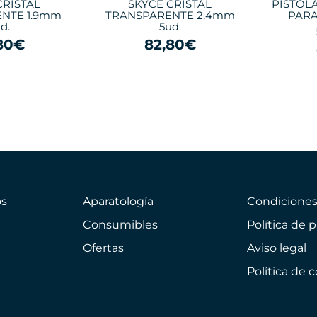
CRISTAL
SKYCE CRISTAL
PISTOL
NTE 1.9mm
TRANSPARENTE 2,4mm
PARA 
d.
5ud.
80€
82,80€
s
Aparatología
Condicione
Consumibles
Política de 
Ofertas
Aviso legal
Política de 