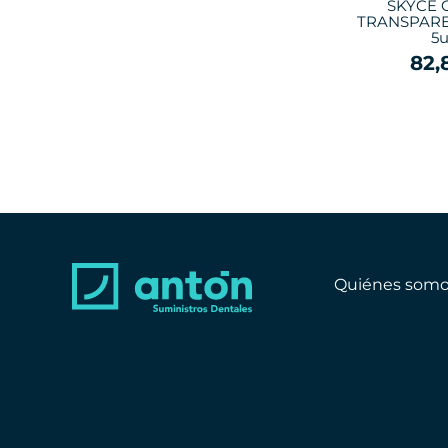
SKYCE 
TRANSPARE
5u
82,
Quiénes somo