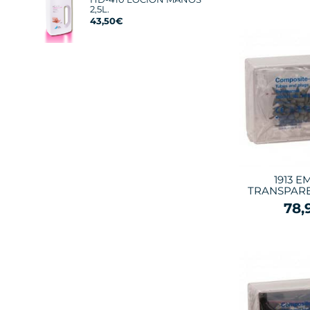
2,5L.
43,50€
1913 
TRANSPARE
78,