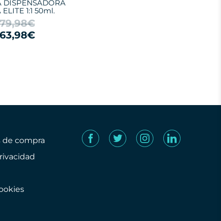
A DISPENSADORA
ELITE 1:1 50ml.
79,98€
63,98€
s de compra
privacidad
cookies