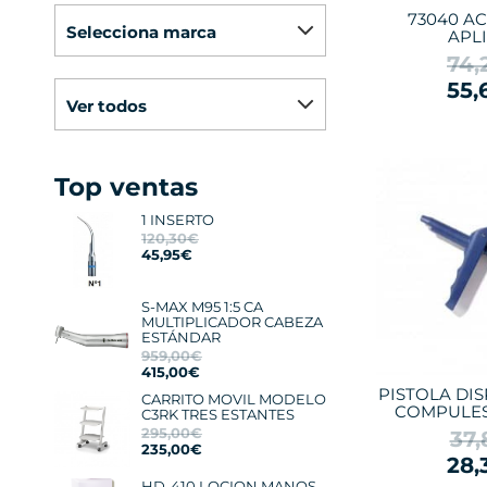
73040 A
selecciona marca
APL
74,
55,
ver todos
Top ventas
1 INSERTO
120,30€
45,95€
S-MAX M95 1:5 CA
MULTIPLICADOR CABEZA
ESTÁNDAR
959,00€
415,00€
PISTOLA DI
CARRITO MOVIL MODELO
COMPULES
C3RK TRES ESTANTES
295,00€
37,
235,00€
28,
HD-410 LOCION MANOS