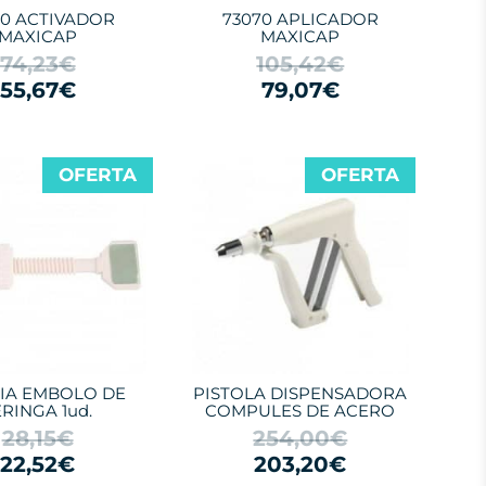
60 ACTIVADOR
73070 APLICADOR
MAXICAP
MAXICAP
74,23€
105,42€
55,67€
79,07€
OFERTA
OFERTA
IA EMBOLO DE
PISTOLA DISPENSADORA
ERINGA 1ud.
COMPULES DE ACERO
28,15€
254,00€
22,52€
203,20€