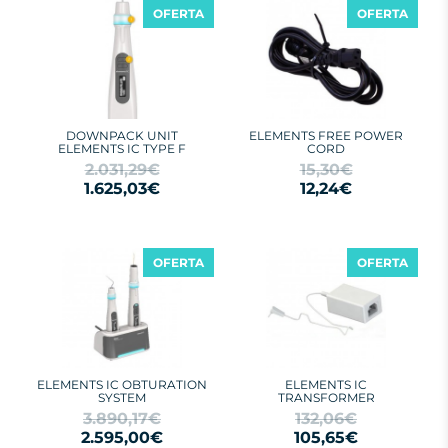
OFERTA
OFERTA
DOWNPACK UNIT
ELEMENTS FREE POWER
ELEMENTS IC TYPE F
CORD
2.031,29€
15,30€
1.625,03€
12,24€
OFERTA
OFERTA
ELEMENTS IC OBTURATION
ELEMENTS IC
SYSTEM
TRANSFORMER
3.890,17€
132,06€
2.595,00€
105,65€