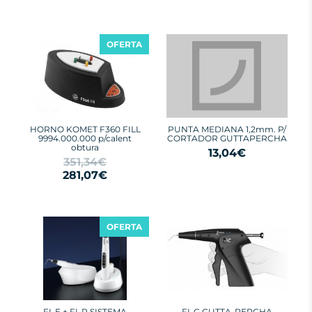
OFERTA
HORNO KOMET F360 FILL
PUNTA MEDIANA 1,2mm. P/
9994.000.000 p/calent
CORTADOR GUTTAPERCHA
obtura
13,04€
351,34€
281,07€
OFERTA
FI-E + FI-P SISTEMA
FI-G GUTTA-PERCHA