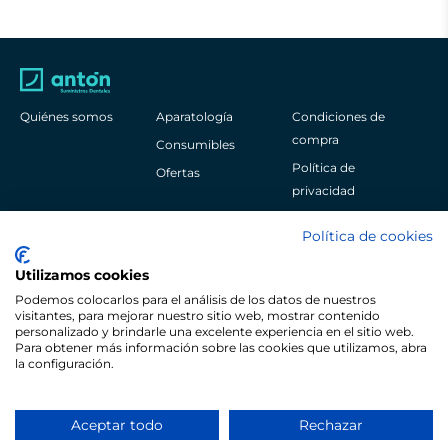
Quiénes somos
Aparatología
Condiciones de
compra
Consumibles
Política de
Ofertas
privacidad
Aviso legal
Política de cookies
Política de cookies
Utilizamos cookies
Podemos colocarlos para el análisis de los datos de nuestros
visitantes, para mejorar nuestro sitio web, mostrar contenido
personalizado y brindarle una excelente experiencia en el sitio web.
Para obtener más información sobre las cookies que utilizamos, abra
Pol. Ind. Sangroniz Iberre Kalea, 3
la configuración.
48150
Bizkaia
España
+34 944 530 622
Aceptar todo
Rechazar
© Copyright Antón Suministros Dentales