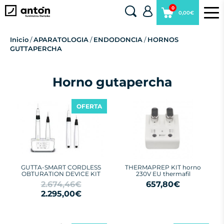
0
0,00€
Inicio
/
APARATOLOGIA
/
ENDODONCIA
/
HORNOS
GUTTAPERCHA
Horno gutapercha
OFERTA
GUTTA-SMART CORDLESS
THERMAPREP KIT horno
OBTURATION DEVICE KIT
230V EU thermafil
2.674,46€
657,80€
2.295,00€