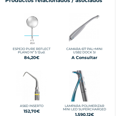
Productos relacionados / asociados
ESPEJO PURE REFLECT
CAMARA 617 PAL+MINI
PLANO Nº 5 12ud.
USB2 DOCK SI
84,20€
A Consultar
AS6D INSERTO
LAMPARA POLIMERIZAR
MINI LED SUPERCHARGED
152,70€
1.590,12€