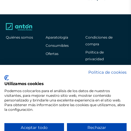
Quiénes somos
Aparatología
Condiciones de
compra
Consumibles
Política de
Ofertas
privacidad
Aviso legal
Política de cookies
Política de cookies
Utilizamos cookies
Podemos colocarlos para el análisis de los datos de nuestros
visitantes, para mejorar nuestro sitio web, mostrar contenido
personalizado y brindarle una excelente experiencia en el sitio web.
Para obtener más información sobre las cookies que utilizamos, abra
Pol. Ind. Sangroniz Iberre Kalea, 3
la configuración.
48150
Bizkaia
España
+34 944 530 622
Aceptar todo
Rechazar