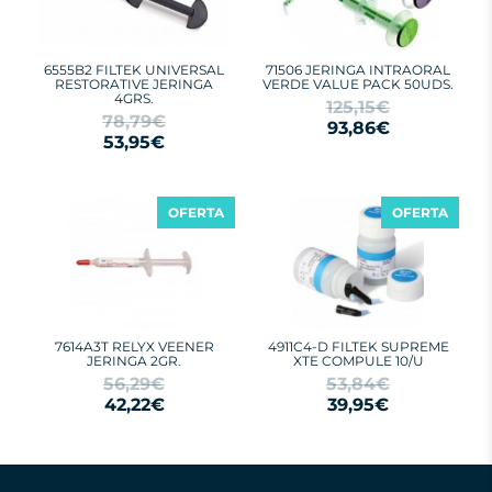
6555B2 FILTEK UNIVERSAL
71506 JERINGA INTRAORAL
RESTORATIVE JERINGA
VERDE VALUE PACK 50UDS.
4GRS.
125,15€
78,79€
93,86€
53,95€
OFERTA
OFERTA
7614A3T RELYX VEENER
4911C4-D FILTEK SUPREME
JERINGA 2GR.
XTE COMPULE 10/U
56,29€
53,84€
42,22€
39,95€