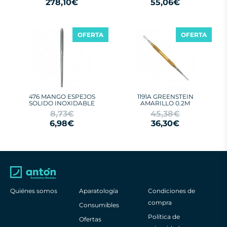
278,10€
55,06€
OFERTA
OFERTA
476 MANGO ESPEJOS
1191A GREENSTEIN
SOLIDO INOXIDABLE
AMARILLO 0.2M
8,73€
45,38€
6,98€
36,30€
Quiénes somos
Aparatología
Condiciones de
compra
Consumibles
Política de
Ofertas