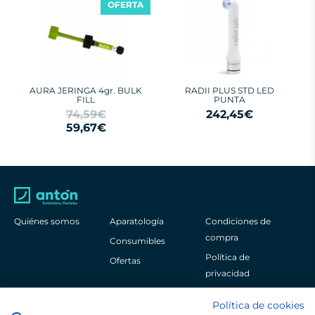
OFERTA
AURA JERINGA 4gr. BULK
RADII PLUS STD LED
FILL
PUNTA
74,59€
242,45€
59,67€
Quiénes somos
Aparatología
Condiciones de
compra
Consumibles
Política de
Ofertas
privacidad
Aviso legal
Política de cookies
Política de cookies