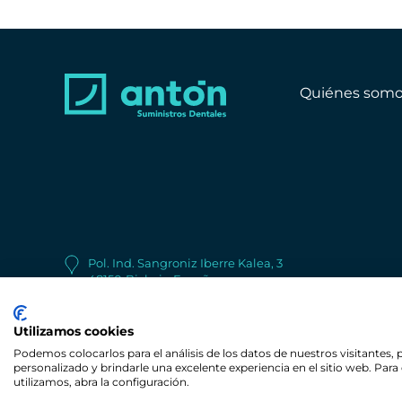
Quiénes somo
Pol. Ind. Sangroniz Iberre Kalea, 3
48150
Bizkaia
España
+34 944 530 622
Utilizamos cookies
Podemos colocarlos para el análisis de los datos de nuestros visitantes,
personalizado y brindarle una excelente experiencia en el sitio web. Pa
© Copyright Antón Suministros Dentales
utilizamos, abra la configuración.