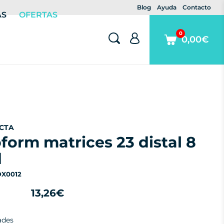
Blog
Ayuda
Contacto
AS
OFERTAS
0
0,00€
CTA
d
DX0012
13,26€
ades