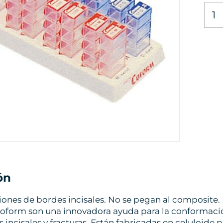
ón
iones de bordes incisales. No se pegan al composite. 
Coform son una innovadora ayuda para la conformació
s incisales y fracturas. Están fabricadas en celuloide p