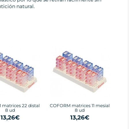
ntición natural.
atrices 22 distal
COFORM matrices 11 mesial
8 ud
8 ud
13,26€
13,26€