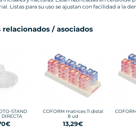
ial. Listas para su uso se ajustan con facilidad a la de
 relacionados / asociados
OTO-STAND
COFORM matrices 11 distal
COFORM m
 DIRECTA
8 ud
70€
13,29€