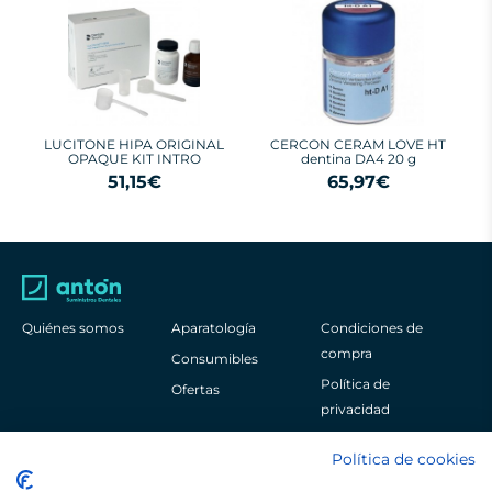
LUCITONE HIPA ORIGINAL
CERCON CERAM LOVE HT
OPAQUE KIT INTRO
dentina DA4 20 g
51,15€
65,97€
Quiénes somos
Aparatología
Condiciones de
compra
Consumibles
Política de
Ofertas
privacidad
Aviso legal
Política de cookies
Política de cookies