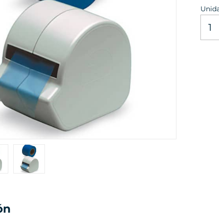
Unid
ón