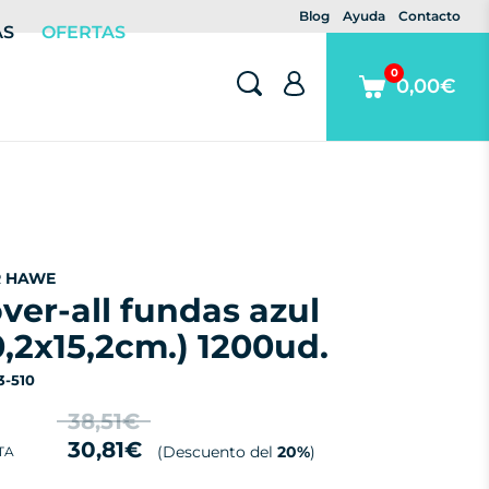
Blog
Ayuda
Contacto
AS
OFERTAS
0
0,00€
R HAWE
0,2x15,2cm.) 1200ud.
13-510
38,51€
30,81€
(Descuento del
20%
)
TA