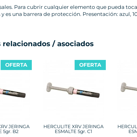
ales. Para cubrir cualquier elemento que pueda toca
s y es una barrera de protección. Presentación: azul, 
 relacionados / asociados
OFERTA
OFERTA
XRV JERINGA
HERCULITE XRV JERINGA
HERCUL
 5gr. B2
ESMALTE 5gr. C1
ESM