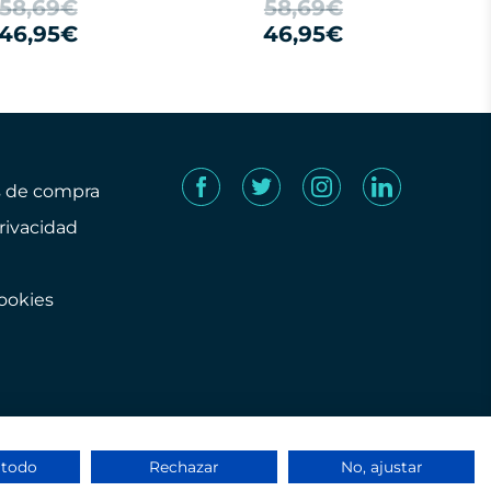
58,69€
58,69€
46,95€
46,95€
s de compra
privacidad
cookies
 todo
Rechazar
No, ajustar