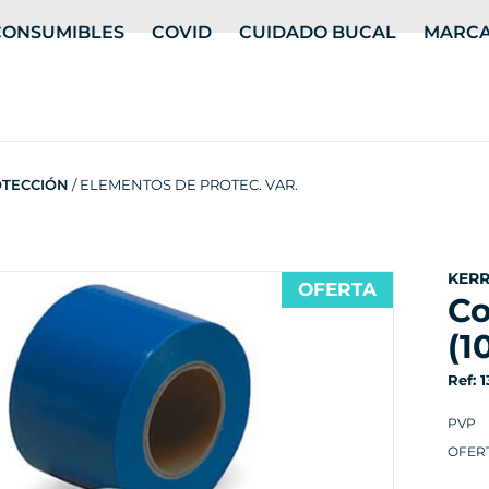
CONSUMIBLES
COVID
CUIDADO BUCAL
MARC
OTECCIÓN
/ ELEMENTOS DE PROTEC. VAR.
KER
OFERTA
cover-all fundas azul
(1
Ref: 
PVP
OFER