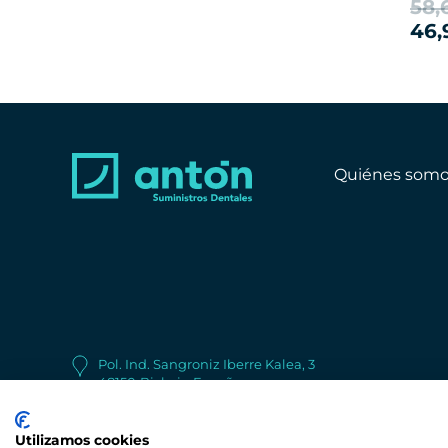
58,
46,
Quiénes somo
Pol. Ind. Sangroniz Iberre Kalea, 3
48150
Bizkaia
España
+34 944 530 622
Utilizamos cookies