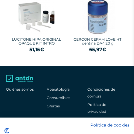
LUCITONE HIPA ORIGINAL
CERCON CERAM LOVE HT
OPAQUE KIT INTRO
dentina DA4 20 g
51,15€
65,97€
Quiénes somos
Aparatología
Condiciones de
compra
Consumibles
Política de
Ofertas
privacidad
Aviso legal
Política de cookies
Política de cookies