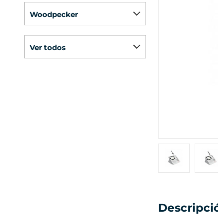
woodpecker
ver todos
Descripci