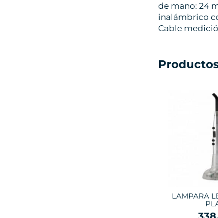
de mano: 24 me
inalámbrico co
Cable medición
Productos
LAMPARA L
PL
338