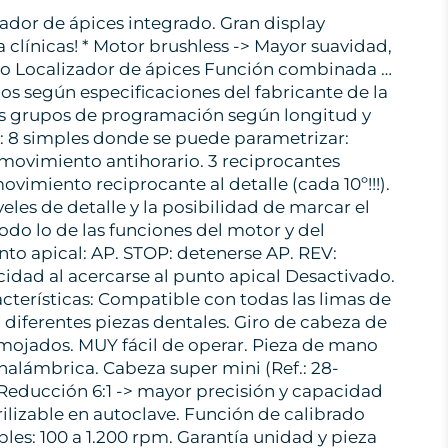
or de ápices integrado. Gran display
clínicas! * Motor brushless -> Mayor suavidad,
olo Localizador de ápices Función combinada …
s según especificaciones del fabricante de la
ntes grupos de programación según longitud y
: 8 simples donde se puede parametrizar:
/ movimiento antihorario. 3 reciprocantes
vimiento reciprocante al detalle (cada 10º!!!).
eles de detalle y la posibilidad de marcar el
do lo de las funciones del motor y del
nto apical: AP. STOP: detenerse AP. REV:
cidad al acercarse al punto apical Desactivado.
acterísticas: Compatible con todas las limas de
a diferentes piezas dentales. Giro de cabeza de
s mojados. MUY fácil de operar. Pieza de mano
nalámbrica. Cabeza super mini (Ref.: 28-
Reducción 6:1 -> mayor precisión y capacidad
rilizable en autoclave. Función de calibrado
les: 100 a 1.200 rpm. Garantía unidad y pieza