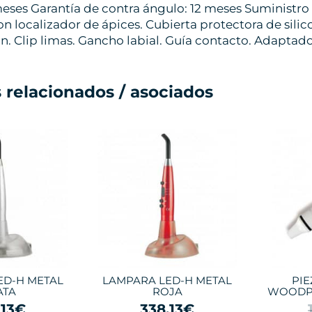
ses Garantía de contra ángulo: 12 meses Suministro 
n localizador de ápices. Cubierta protectora de silic
. Clip limas. Gancho labial. Guía contacto. Adaptador
 relacionados / asociados
ED-H METAL
LAMPARA LED-H METAL
PI
ATA
ROJA
WOODPE
,13€
338,13€