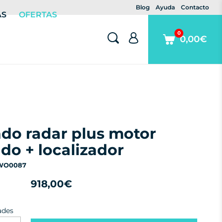
Blog
Ayuda
Contacto
AS
OFERTAS
0
0,00€
do + localizador
 WO0087
918,00€
ades