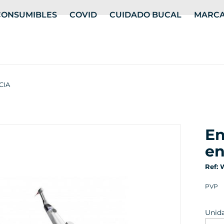
CONSUMIBLES
COVID
CUIDADO BUCAL
MARC
CIA
endo radar plus motor
en
Ref:
PVP
Unid