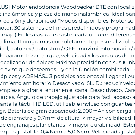
US | Motor endodoncia Woodpecker DTE con localizad
 inalámbrica y pieza de mano inalámbrica ¡Ideal para 
precisión y durabilidad *Modos disponibles: Motor s
otor: 30 sistemas de limas predefinidos y programado
 abajo) En los casos de existir: cada uno con difere
la lima. 11 programas completamente personalizables
dad, auto rev / auto stop / OFF , movimiento horario 
 parametrizar: torque, velocidad y los ángulos del mo
localizador de ápices: Máxima precisión con sus 10 niv
e aviso que deseemos. …y en la función combinada: To
 ápices y ADEMÁS… 3 posibles acciones al llegar al pu
miento antihorario Desactivado. SL. D.: reducir velo
empieza a girar al entrar en el canal Desactivado. Car
arcas. Ángulo de trabajo ajustable para fácil acceso 
antalla táctil HD LCD, utilizable incluso con guante
56gr. Batería de gran capacidad: 2.000mAh con carga i
e diámetro y 9,7mm de altura -> mayor visibilidad. 
 de engranajes planetarios -> mayor durabilidad. Este
rque ajustable: 0,4 Ncm a 5,0 Ncm. Velocidad ajustab