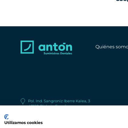
Quiénes somo
Pol. Ind. Sangroniz Iberre Kalea, 3
48150
Bizkaia
España
+34 944 530 622
Utilizamos cookies