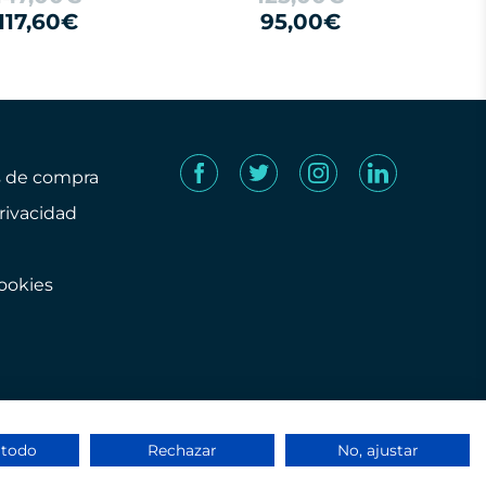
117,60€
95,00€
s de compra
privacidad
cookies
 todo
Rechazar
No, ajustar