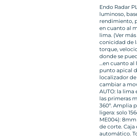
Endo Radar PL
luminoso, base
rendimiento, 
en cuanto al m
lima. (Ver más
conicidad de 
torque, veloci
donde se puede
…en cuanto al 
punto apical d
localizador de
cambiar a movi
AUTO: la lima 
las primeras m
360º. Amplia p
ligera: solo 1
ME004): 8mm d
de corte. Caja
automático. To