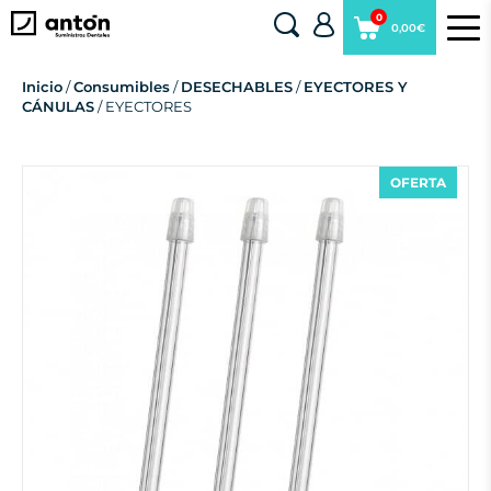
0
0,00€
Inicio
/
Consumibles
/
DESECHABLES
/
EYECTORES Y
CÁNULAS
/ EYECTORES
OFERTA