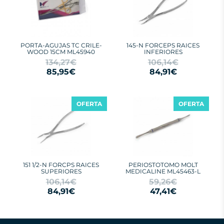
PORTA-AGUJAS TC CRILE-
145-N FORCEPS RAICES
WOOD 15CM ML45940
INFERIORES
134,27€
106,14€
85,95€
84,91€
OFERTA
OFERTA
151 1/2-N FORCPS RAICES
PERIOSTOTOMO MOLT
SUPERIORES
MEDICALINE ML45463-L
106,14€
59,26€
84,91€
47,41€