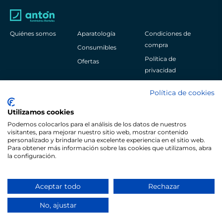
Quiénes somos
Aparatología
Condiciones de
compra
Consumibles
Política de
Ofertas
privacidad
Aviso legal
Política de cookies
Política de cookies
Utilizamos cookies
Podemos colocarlos para el análisis de los datos de nuestros
visitantes, para mejorar nuestro sitio web, mostrar contenido
personalizado y brindarle una excelente experiencia en el sitio web.
Para obtener más información sobre las cookies que utilizamos, abra
Pol. Ind. Sangroniz Iberre Kalea, 3
la configuración.
48150
Bizkaia
España
+34 944 530 622
Aceptar todo
Rechazar
© Copyright Antón Suministros Dentales
No, ajustar