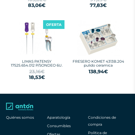
83,06€
77,83€
OFERTA
LIMAS PATENSY
FRESERO KOMET 4313B.204
17525.654.012 P/SONDEO 6U.
pulido ceramica
23,16€
138,94€
18,53€
Quiénes somos
Aparatología
Condiciones de
compra
Consumibles
Política de
Ofertas