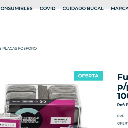
CONSUMIBLES
COVID
CUIDADO BUCAL
MARC
S PLACAS FOSFORO
fundas protectoras
OFERTA
p/
10
Ref: 
PVP
OFER