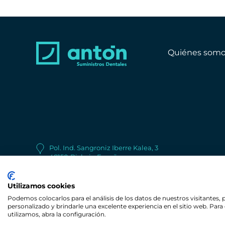
Quiénes somo
Pol. Ind. Sangroniz Iberre Kalea, 3
48150
Bizkaia
España
+34 944 530 622
Utilizamos cookies
Podemos colocarlos para el análisis de los datos de nuestros visitantes,
personalizado y brindarle una excelente experiencia en el sitio web. Pa
© Copyright Antón Suministros Dentales
utilizamos, abra la configuración.