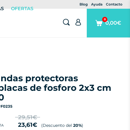
Blog
Ayuda
Contacto
AS
OFERTAS
0
0,00€
placas de fosforo 2x3 cm
0
PF0235
29,51€
23,61€
(Descuento del
20%
)
TA