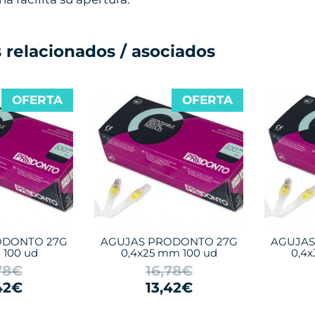
 relacionados / asociados
OFERTA
OFERTA
ODONTO 27G
AGUJAS PRODONTO 27G
AGUJAS
 100 ud
0,4x25 mm 100 ud
0,4
78€
16,78€
42€
13,42€