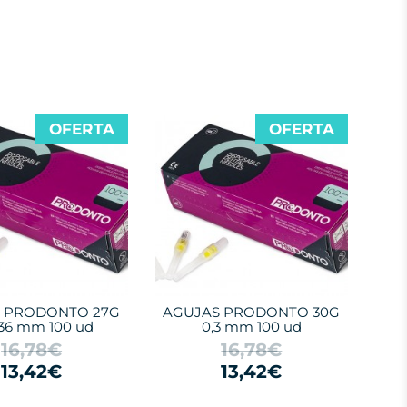
OFERTA
OFERTA
 PRODONTO 27G
AGUJAS PRODONTO 30G
x36 mm 100 ud
0,3 mm 100 ud
16,78€
16,78€
13,42€
13,42€