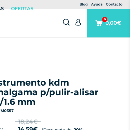
Blog
Ayuda
Contacto
AS
OFERTAS
0
0,00€
algama p/pulir-alisar
2/1.6 mm
 KM0357
18,24€
14,59€
(Descuento del
20%
)
TA