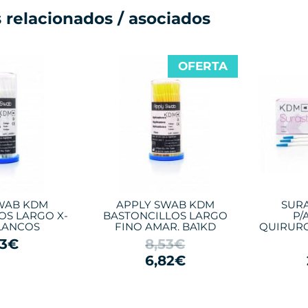
 relacionados / asociados
OFERTA
WAB KDM
APPLY SWAB KDM
SUR
OS LARGO X-
BASTONCILLOS LARGO
P/
LANCOS
FINO AMAR. BA1KD
QUIRURG
53€
8,53€
6,82€