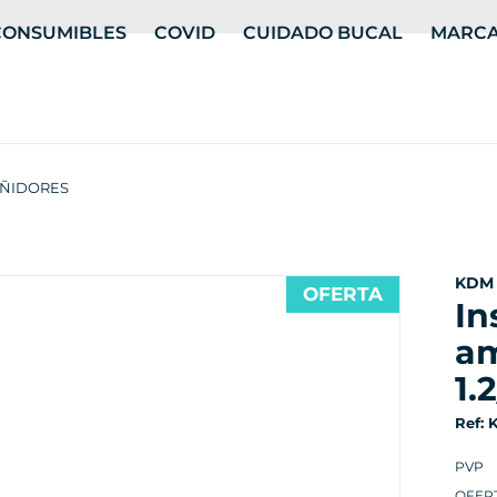
CONSUMIBLES
COVID
CUIDADO BUCAL
MARC
UÑIDORES
KDM
OFERTA
instrumento kdm
am
1.
Ref:
PVP
OFER