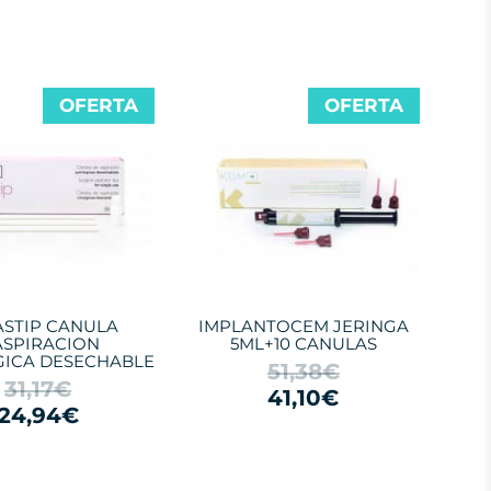
OFERTA
OFERTA
ASTIP CANULA
IMPLANTOCEM JERINGA
ASPIRACION
5ML+10 CANULAS
ICA DESECHABLE
51,38€
31,17€
41,10€
24,94€