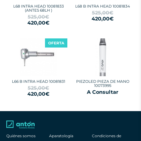
L68 INTRA HEAD 10081833
L68 B INTRA HEAD 10081834
(ANTES 68LH )
525,00€
525,00€
420,00€
420,00€
OFERTA
L66 B INTRA HEAD 10081831
PIEZOLED PIEZA DE MANO
10073995
525,00€
A Consultar
420,00€
Quiénes somos
Aparatología
Condiciones de