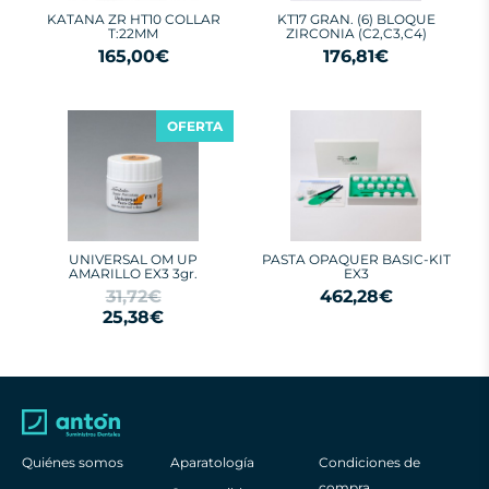
KATANA ZR HT10 COLLAR
KT17 GRAN. (6) BLOQUE
T:22MM
ZIRCONIA (C2,C3,C4)
165,00€
176,81€
OFERTA
UNIVERSAL OM UP
PASTA OPAQUER BASIC-KIT
AMARILLO EX3 3gr.
EX3
31,72€
462,28€
25,38€
Quiénes somos
Aparatología
Condiciones de
compra