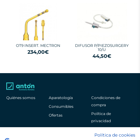
OT9 INSERT. MECTRON
DIFUSOR P/PIEZOSURGERY
10/U
234,00€
44,50€
Quiénes somos
Aparatología
Condiciones de
compra
Consumibles
Política de
Ofertas
privacidad
Aviso legal
Política de cookies
Política de cookies