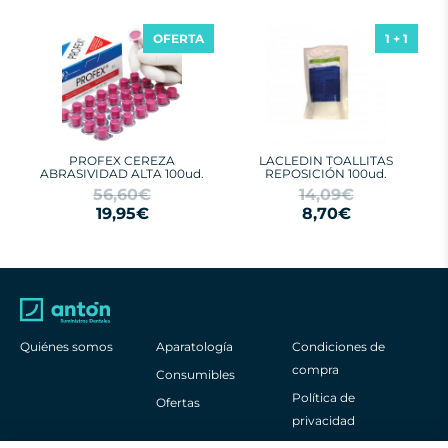
OFERTA
1 + 1
PROFEX CEREZA
LACLEDIN TOALLITAS
ABRASIVIDAD ALTA 100ud.
REPOSICIÓN 100ud.
56,60€
14,09€
19,95€
8,70€
Quiénes somos
Aparatología
Condiciones de
compra
Consumibles
Política de
Ofertas
privacidad