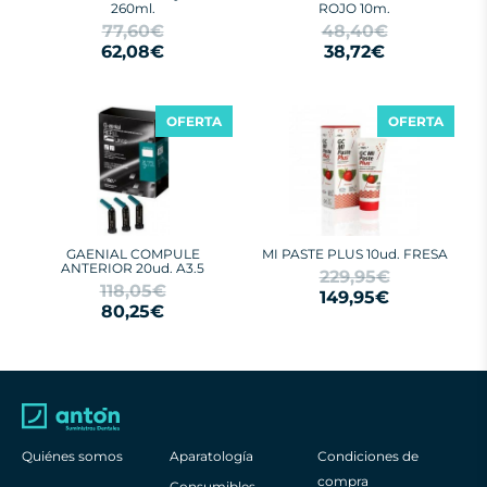
260ml.
ROJO 10m.
77,60€
48,40€
62,08€
38,72€
OFERTA
OFERTA
GAENIAL COMPULE
MI PASTE PLUS 10ud. FRESA
ANTERIOR 20ud. A3.5
229,95€
118,05€
149,95€
80,25€
Quiénes somos
Aparatología
Condiciones de
compra
Consumibles