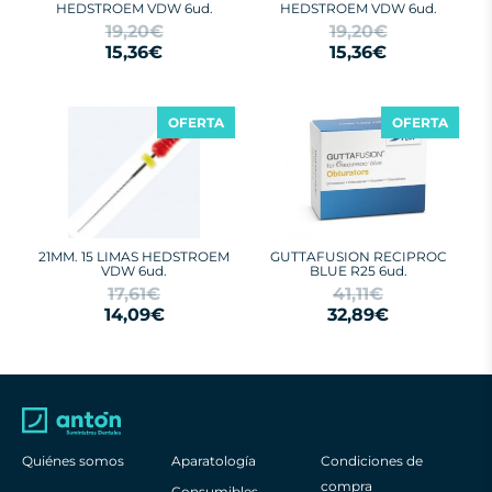
HEDSTROEM VDW 6ud.
HEDSTROEM VDW 6ud.
19,20€
19,20€
15,36€
15,36€
OFERTA
OFERTA
21MM. 15 LIMAS HEDSTROEM
GUTTAFUSION RECIPROC
VDW 6ud.
BLUE R25 6ud.
17,61€
41,11€
14,09€
32,89€
Quiénes somos
Aparatología
Condiciones de
compra
Consumibles