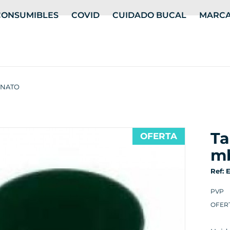
CONSUMIBLES
COVID
CUIDADO BUCAL
MARC
INATO
taza alginato mediana
OFERTA
mb
Ref: 
PVP
OFER