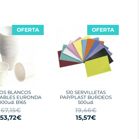
OFERTA
OFERTA
OS BLANCOS
S10 SERVILLETAS
ABLES EURONDA
PAP/PLAST BURDEOS
000ud. B165
500ud.
67,15€
19,46€
53,72€
15,57€