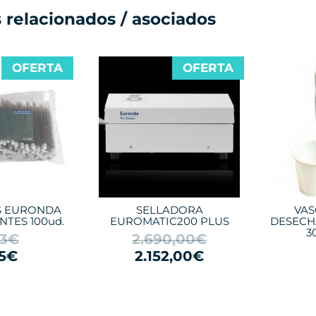
 relacionados / asociados
OFERTA
OFERTA
S EURONDA
SELLADORA
VAS
TES 100ud.
EUROMATIC200 PLUS
DESECH
3
83€
2.690,00€
95€
2.152,00€