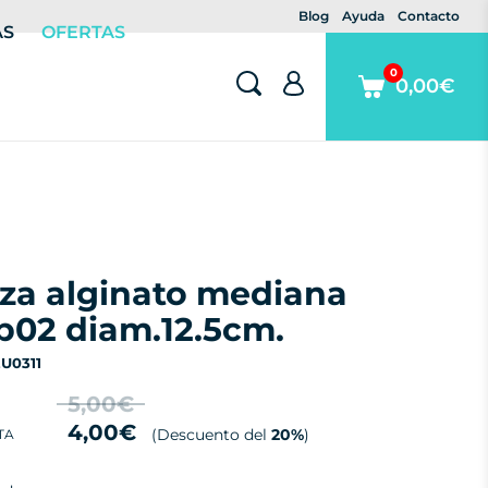
Blog
Ayuda
Contacto
AS
OFERTAS
0
0,00€
02 diam.12.5cm.
EU0311
5,00€
4,00€
(Descuento del
20%
)
TA