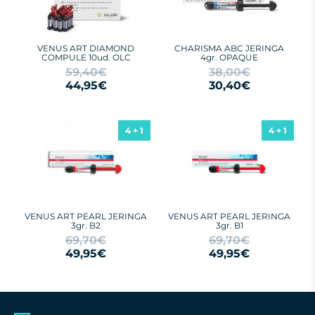
VENUS ART DIAMOND
CHARISMA ABC JERINGA
COMPULE 10ud. OLC
4gr. OPAQUE
59,40€
38,00€
44,95€
30,40€
4 + 1
4 + 1
VENUS ART PEARL JERINGA
VENUS ART PEARL JERINGA
3gr. B2
3gr. B1
69,70€
69,70€
49,95€
49,95€