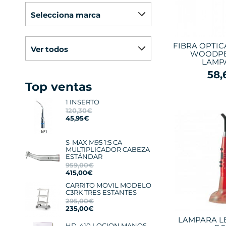
selecciona marca
FIBRA OPTIC
ver todos
WOODPE
LAMP
58,
Top ventas
1 INSERTO
120,30€
45,95€
S-MAX M95 1:5 CA
MULTIPLICADOR CABEZA
ESTÁNDAR
959,00€
415,00€
CARRITO MOVIL MODELO
C3RK TRES ESTANTES
295,00€
235,00€
LAMPARA L
HD-410 LOCION MANOS