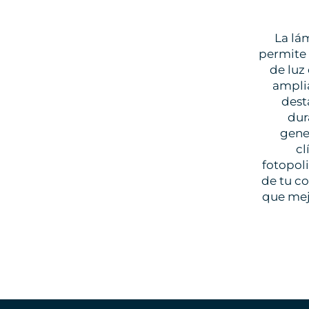
La lá
permite 
de luz
ampli
dest
dur
gener
cl
fotopol
de tu c
que mejo