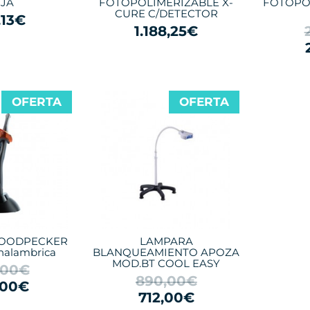
JA
FOTOPOLIMERIZABLE X-
FOTOPO
CURE C/DETECTOR
,13€
1.188,25€
OFERTA
OFERTA
OODPECKER
LAMPARA
inalambrica
BLANQUEAMIENTO APOZA
MOD.BT COOL EASY
,00€
890,00€
,00€
712,00€