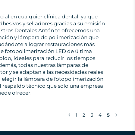
al en cualquier clínica dental, ya que
hesivos y selladores gracias a su emisión
nistros Dentales Antón te ofrecemos una
ación y lámpara de polimerización que
yudándote a lograr restauraciones más
de fotopolimerización LED de última
ápido, ideales para reducir los tiempos
Además, todas nuestras lámparas de
tor y se adaptan a las necesidades reales
 elegir la lámpara de fotopolimerización
 el respaldo técnico que solo una empresa
uede ofrecer.
‹
›
1
2
3
4
5