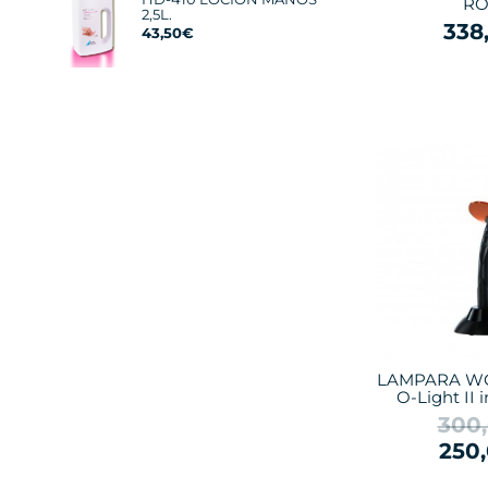
RO
2,5L.
338
43,50€
LAMPARA W
O-Light II 
300
250