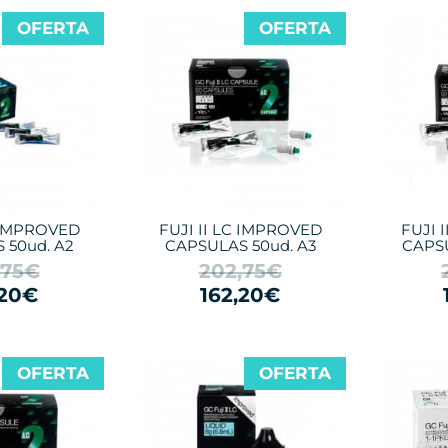
OFERTA
OFERTA
C IMPROVED
FUJI II LC IMPROVED
FUJI 
 50ud. A2
CAPSULAS 50ud. A3
CAPSU
,75€
202,75€
,20€
162,20€
OFERTA
OFERTA