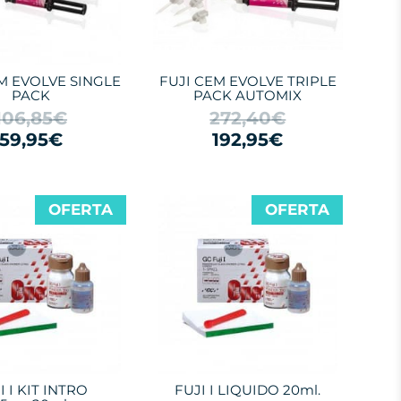
M EVOLVE SINGLE
FUJI CEM EVOLVE TRIPLE
PACK
PACK AUTOMIX
106,85€
272,40€
59,95€
192,95€
OFERTA
OFERTA
I I KIT INTRO
FUJI I LIQUIDO 20ml.