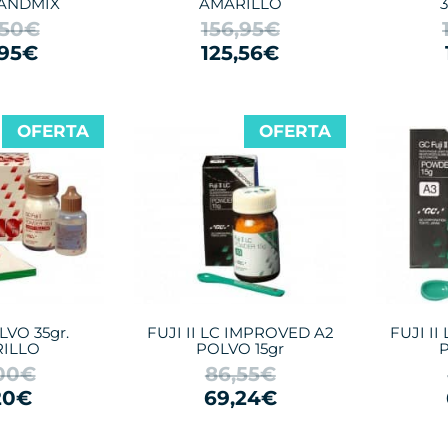
ANDMIX
AMARILLO
3
,50€
156,95€
,95€
125,56€
OFERTA
OFERTA
LVO 35gr.
FUJI II LC IMPROVED A2
FUJI I
ILLO
POLVO 15gr
P
00€
86,55€
20€
69,24€