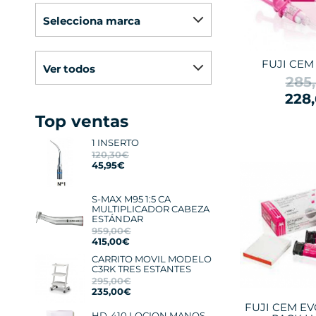
selecciona marca
FUJI CEM 2
ver todos
285
228
Top ventas
1 INSERTO
120,30€
45,95€
S-MAX M95 1:5 CA
MULTIPLICADOR CABEZA
ESTÁNDAR
959,00€
415,00€
CARRITO MOVIL MODELO
C3RK TRES ESTANTES
295,00€
235,00€
FUJI CEM EV
HD-410 LOCION MANOS