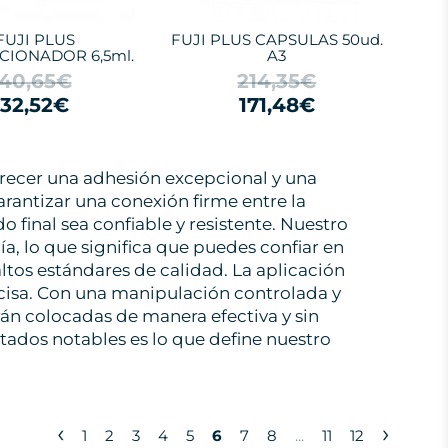
FUJI PLUS
FUJI PLUS CAPSULAS 50ud.
CIONADOR 6,5ml.
A3
40,65€
214,35€
32,52€
171,48€
frecer una adhesión excepcional y una
rantizar una conexión firme entre la
o final sea confiable y resistente. Nuestro
ía, lo que significa que puedes confiar en
ltos estándares de calidad. La aplicación
ecisa. Con una manipulación controlada y
rán colocadas de manera efectiva y sin
tados notables es lo que define nuestro
‹
›
1
2
3
4
5
6
7
8
...
11
12