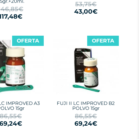
5gr.+20ml.
53,75€
146,85€
43,00€
117,48€
OFERTA
OFERTA
I LC IMPROVED A3
FUJI II LC IMPROVED B2
OLVO 15gr
POLVO 15gr
86,55€
86,55€
69,24€
69,24€