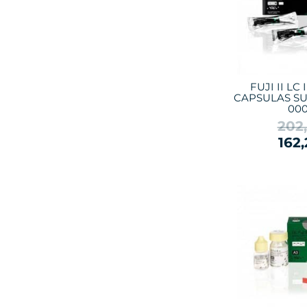
FUJI II L
CAPSULAS SU
000
202
162