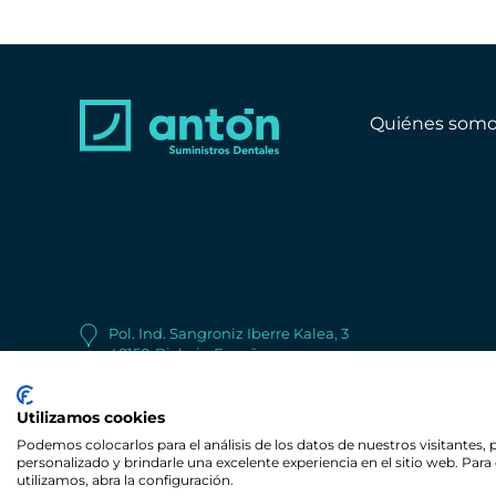
Quiénes somo
Pol. Ind. Sangroniz Iberre Kalea, 3
48150
Bizkaia
España
+34 944 530 622
Utilizamos cookies
Podemos colocarlos para el análisis de los datos de nuestros visitantes,
personalizado y brindarle una excelente experiencia en el sitio web. Pa
© Copyright Antón Suministros Dentales
utilizamos, abra la configuración.