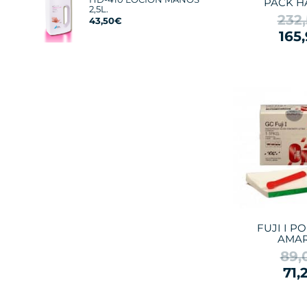
PACK H
2,5L.
232
43,50€
165
FUJI I PO
AMAR
89,
71,