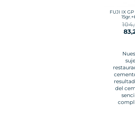
FUJI IX GP
15gr.+
104
83,
Nues
suj
restaura
cemento 
resultad
del cem
senci
compli