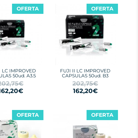
OFERTA
OFERTA
II LC IMPROVED
FUJI II LC IMPROVED
LAS 50ud. A3.5
CAPSULAS 50ud. B3
202,75€
202,75€
162,20€
162,20€
OFERTA
OFERTA