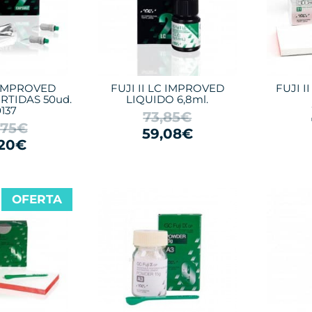
C IMPROVED
FUJI II LC IMPROVED
FUJI II
RTIDAS 50ud.
LIQUIDO 6,8ml.
137
73,85€
,75€
59,08€
,20€
OFERTA