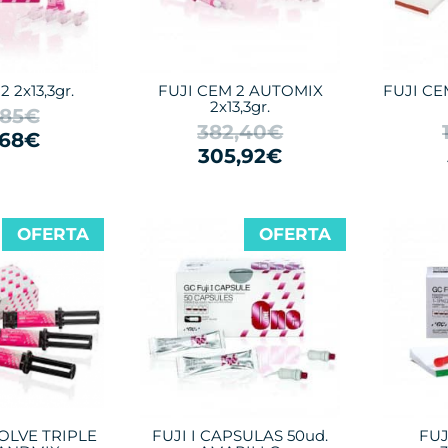
 2x13,3gr.
FUJI CEM 2 AUTOMIX
FUJI CE
2x13,3gr.
,85€
382,40€
,68€
305,92€
OFERTA
OFERTA
OLVE TRIPLE
FUJI I CAPSULAS 50ud.
FUJ