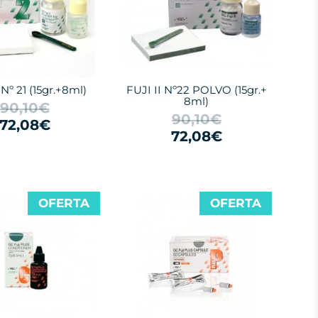
 Nº 21 (15gr.+8ml)
FUJI II Nº22 POLVO (15gr.+
8ml)
90,10€
90,10€
72,08€
72,08€
OFERTA
OFERTA