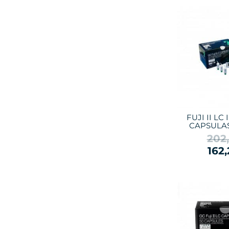
FUJI II L
CAPSULAS
202
162