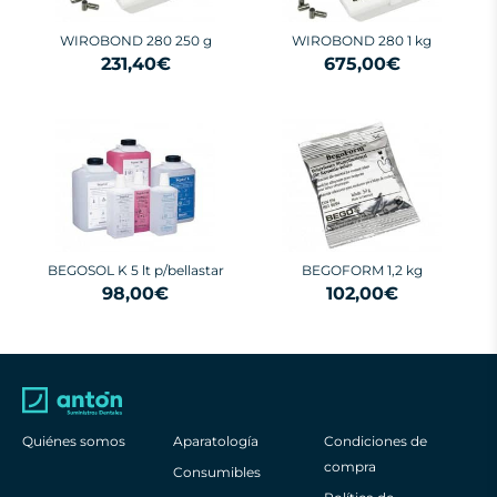
WIROBOND 280 250 g
WIROBOND 280 1 kg
231,40€
675,00€
BEGOSOL K 5 lt p/bellastar
BEGOFORM 1,2 kg
98,00€
102,00€
Quiénes somos
Aparatología
Condiciones de
compra
Consumibles