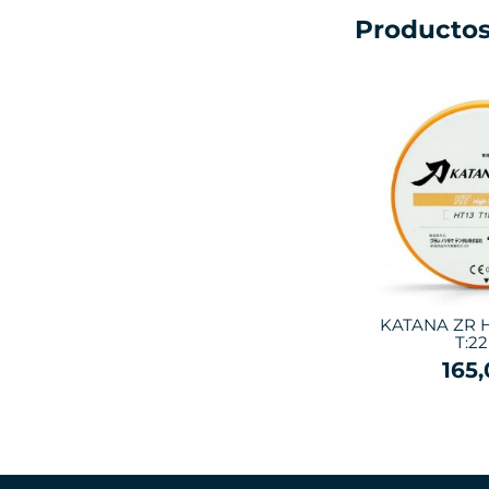
Productos
KATANA ZR 
T:2
165