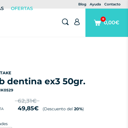
Blog
Ayuda
Contacto
AS
OFERTAS
0
0,00€
ITAKE
1b dentina ex3 50gr.
 NK0529
62,31€
49,85€
(Descuento del
20%
)
TA
ades