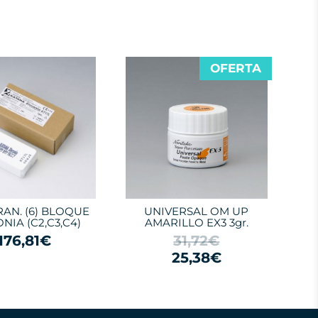
OFERTA
RAN. (6) BLOQUE
UNIVERSAL OM UP
NIA (C2,C3,C4)
AMARILLO EX3 3gr.
176,81€
31,72€
25,38€