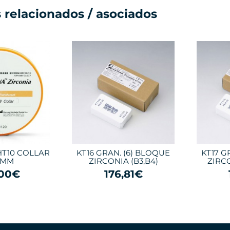
 relacionados / asociados
HT10 COLLAR
KT16 GRAN. (6) BLOQUE
KT17 G
2MM
ZIRCONIA (B3,B4)
ZIRCO
,00€
176,81€