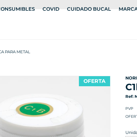
CONSUMIBLES
COVID
CUIDADO BUCAL
MARC
CA PARA METAL
NOR
OFERTA
c
Ref:
PVP
OFER
Unid